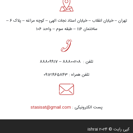
تهران – خيابان انقلاب – خيابان استاد نجات الهی – کوچه مراغه – پلاک 6 –
ساختمان 116 – طبقه سوم – واحد 106
تلفن : 88800208 – 88809917
تلفن همراه : 09121965843
پست الکترونیکی :
stasisat@gmail.com
کپی رایت © 2024 ishrai